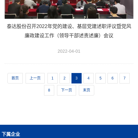
泰达股份召开2022年党的建设、基层党建述职评议暨党风
廉政建设工作（领导干部述责述廉）会议
2022-04-01
首页
上一页
1
2
3
4
5
6
7
8
下一页
末页
下属企业