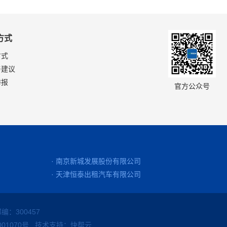
方式
方式
与建议
举报
官方公众号
· 南京新城发展股份有限公司
· 天津恒泰出租汽车有限公司
编：300457
01070号
技术支持：快帮云