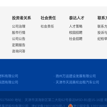
投资者关系
社会责任
泰达人才
联系
公司治理
社会责任
人才策略
联系
股市行情
校园招聘
投诉
公司公告
社会招聘
纪检
定期报告
咨询问答
净材料有限公司
· 扬州万运建设发展有限公司
源集团有限公司
· 天津市天润美纶出租汽车公司
65175600 地址：天津市滨海新区第二大街62号泰达MSD-B1座15-16层 邮
源循环集团股份有限公司
津ICP备19011870号-1
津公网安备 120116020